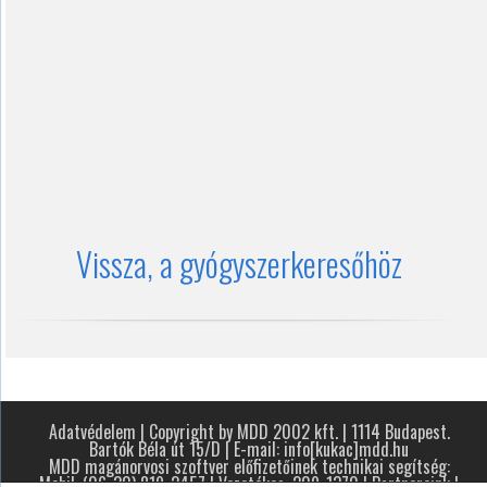
Vissza, a gyógyszerkeresőhöz
Adatvédelem
| Copyright by MDD 2002 kft. | 1114 Budapest.
Bartók Béla út 15/D | E-mail: info[kukac]mdd.hu
MDD magánorvosi szoftver előfizetőinek technikai segítség:
Mobil: (06-30) 819-2457 | Vezetékes: 209-1370 |
Partnereink
|