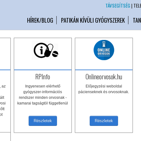
TÁVSEGÍTSÉG
| TEL
HÍREK/BLOG
PATIKÁN KÍVÜLI GYÓGYSZEREK
TAN
RPInfo
Onlineorvosok.hu
, az
Ingyenesen elérhető
Előjegyzési weboldal
gyógyszer-információs
pácienseknek és orvosoknak.
ált
rendszer minden orvosnak -
vosi
kamarai tagságtól függetlenül
őtt
ot
Részletek
Részletek