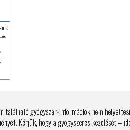
aink
ázis
-
ó
k.
n található gyógyszer-információk nem helyettesí
ényét. Kérjük, hogy a gyógyszeres kezelését – ide