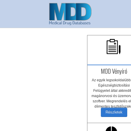
MDD Vényíró
Az egyik legsokoldalúbb
Egészségbiztosítási
Felügyelet által akkredit
magánorvosi és üzemor
szoftver. Megrendelés el
díjmentes tesztidőszak
biztosítunk!
Részletek