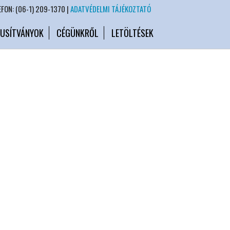
EFON: (06-1) 209-1370 |
ADATVÉDELMI TÁJÉKOZTATÓ
USÍTVÁNYOK
CÉGÜNKRŐL
LETÖLTÉSEK