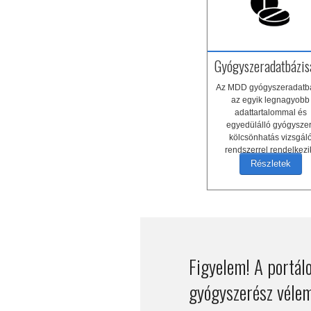
Gyógyszeradatbázis
Az MDD gyógyszeradatb
az egyik legnagyobb
adattartalommal és
egyedülálló gyógyszer
kölcsönhatás vizsgál
rendszerrel rendelkezi
Részletek
Figyelem! A portálo
gyógyszerész vélem