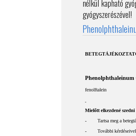
nélkül kapható gyó
gyógyszerészével!
Phenolphthaleinu