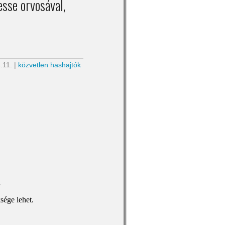
sse orvosával,
.11. |
közvetlen hashajtók