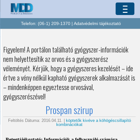
Telefon: (06-1) 209-1370 |
Adatvédelmi tájékoztató
Figyelem! A portálon található gyógyszer-információk
nem helyettesítik az orvos és a gyógyszerész
véleményét. Kérjük, hogy a gyógyszeres kezelését – ide
értve a vény nélkül kapható gyógyszerek alkalmazását is
– mindenképpen egyeztesse orvosával,
gyógyszerészével!
Prospan szirup
Feltöltés Dátuma: 2016.04.11. |
köptetők kivéve a köhögéscsillapító
kombinációkat