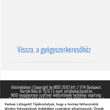
Vissza, a gyógyszerkeresőhöz
Adatvédelem
| Copyright by MDD 2002 kft. | 1114 Budapest.
Bartók Béla út 15/D | E-mail: info[kukac]mdd.hu
MDD magánorvosi szoftver előfizetőinek technikai segítség:
Mobil: (06-30) 819-2457 | Vezetékes: 209-1370 |
Partnereink
|
Design by RA
Kedves Látogató! Tájékoztatjuk, hogy a honlap felhasználói
élmény fokozásának érdekében cookiekat alkalmazunk. Önnek