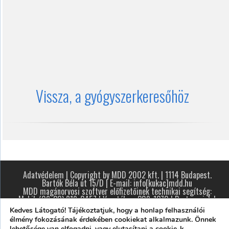
Vissza, a gyógyszerkeresőhöz
Adatvédelem
| Copyright by MDD 2002 kft. | 1114 Budapest.
Bartók Béla út 15/D | E-mail: info[kukac]mdd.hu
MDD magánorvosi szoftver előfizetőinek technikai segítség:
Mobil: (06-30) 819-2457 | Vezetékes: 209-1370 |
Partnereink
|
Design by RA
Kedves Látogató! Tájékoztatjuk, hogy a honlap felhasználói
élmény fokozásának érdekében cookiekat alkalmazunk. Önnek
lehetősége van elfogadni, vagy elutasítani a cookie-k