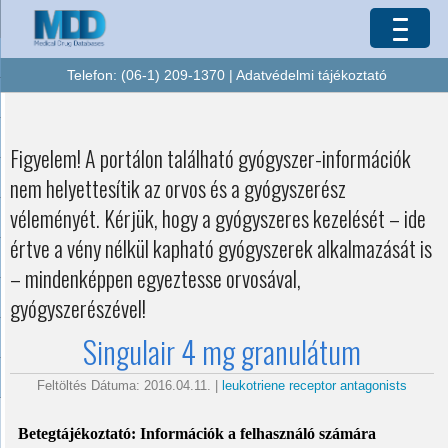
Telefon: (06-1) 209-1370 |
Adatvédelmi tájékoztató
Figyelem! A portálon található gyógyszer-információk
nem helyettesítik az orvos és a gyógyszerész
véleményét. Kérjük, hogy a gyógyszeres kezelését – ide
értve a vény nélkül kapható gyógyszerek alkalmazását is
– mindenképpen egyeztesse orvosával,
gyógyszerészével!
Singulair 4 mg granulátum
Feltöltés Dátuma: 2016.04.11. |
leukotriene receptor antagonists