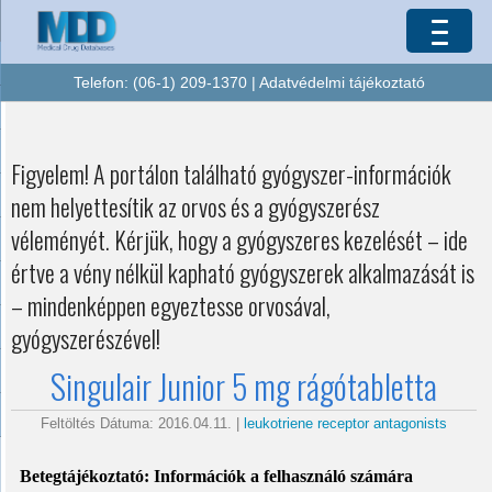
Telefon: (06-1) 209-1370 |
Adatvédelmi tájékoztató
Figyelem! A portálon található gyógyszer-információk
nem helyettesítik az orvos és a gyógyszerész
véleményét. Kérjük, hogy a gyógyszeres kezelését – ide
értve a vény nélkül kapható gyógyszerek alkalmazását is
– mindenképpen egyeztesse orvosával,
gyógyszerészével!
Singulair Junior 5 mg rágótabletta
Feltöltés Dátuma: 2016.04.11. |
leukotriene receptor antagonists