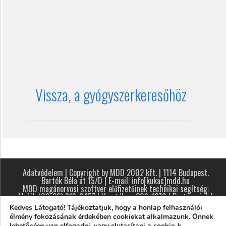
Vissza, a gyógyszerkeresőhöz
Adatvédelem
| Copyright by MDD 2002 kft. | 1114 Budapest.
Bartók Béla út 15/D | E-mail: info[kukac]mdd.hu
MDD magánorvosi szoftver előfizetőinek technikai segítség:
Mobil: (06-30) 819-2457 | Vezetékes: 209-1370 |
Partnereink
|
Design by RA
Kedves Látogató! Tájékoztatjuk, hogy a honlap felhasználói
élmény fokozásának érdekében cookiekat alkalmazunk. Önnek
lehetősége van elfogadni, vagy elutasítani a cookie-k